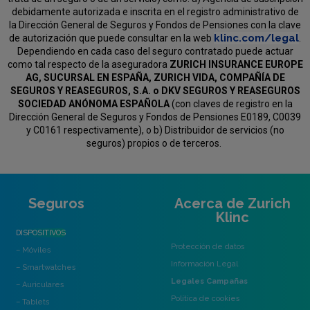
debidamente autorizada e inscrita en el registro administrativo de
la Dirección General de Seguros y Fondos de Pensiones con la clave
klinc.com/legal
de autorización que puede consultar en la web
.
Dependiendo en cada caso del seguro contratado puede actuar
como tal respecto de la aseguradora
ZURICH INSURANCE EUROPE
AG, SUCURSAL EN ESPAÑA, ZURICH VIDA, COMPAÑÍA DE
SEGUROS Y REASEGUROS, S.A. o DKV SEGUROS Y REASEGUROS
SOCIEDAD ANÓNOMA ESPAÑOLA
(con claves de registro en la
Dirección General de Seguros y Fondos de Pensiones E0189, C0039
y C0161 respectivamente), o b) Distribuidor de servicios (no
seguros) propios o de terceros.
Seguros
Acerca de Zurich
Klinc
DISPOSITIVOS
Protección de datos
– Móviles
Información Legal
– Smartwatches
Legales Campañas
– Auriculares
Política de cookies
– Tablets