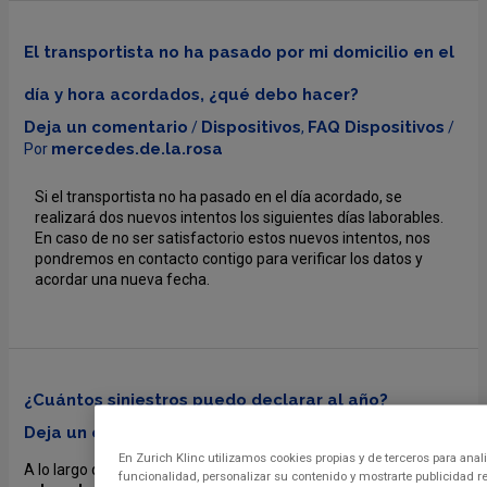
El transportista no ha pasado por mi domicilio en el
día y hora acordados, ¿qué debo hacer?
Deja un comentario
Dispositivos
FAQ Dispositivos
/
,
/
mercedes.de.la.rosa
Por
Si el transportista no ha pasado en el día acordado, se
realizará dos nuevos intentos los siguientes días laborables.
En caso de no ser satisfactorio estos nuevos intentos, nos
pondremos en contacto contigo para verificar los datos y
acordar una nueva fecha.
¿Cuántos siniestros puedo declarar al año?
Deja un comentario
Dispositivos
Klinc
/
/ Por
En Zurich Klinc utilizamos cookies propias y de terceros para anali
A lo largo del año, cubrimos como máximo
un siniestro por
funcionalidad, personalizar su contenido y mostrarte publicidad r