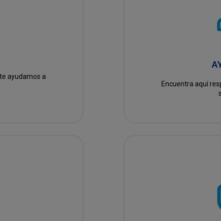
A
, te ayudamos a
Encuentra aquí res