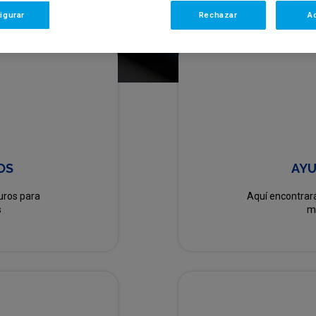
igurar
Rechazar
A
OS
AYU
uros para
Aquí encontrará
s
m