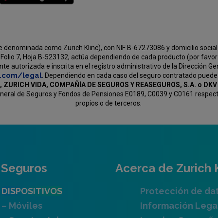
e denominada como Zurich Klinc), con NIF B-67273086 y domicilio social 
Folio 7, Hoja B-523132, actúa dependiendo de cada producto (por favor v
e autorizada e inscrita en el registro administrativo de la Dirección G
c.com/legal
. Dependiendo en cada caso del seguro contratado puede
, ZURICH VIDA, COMPAÑÍA DE SEGUROS Y REASEGUROS, S.A. o D
General de Seguros y Fondos de Pensiones E0189, C0039 y C0161 respectiv
propios o de terceros.
Seguros
Acerca de Zurich 
DISPOSITIVOS
Protección de da
– Móviles
Información Lega