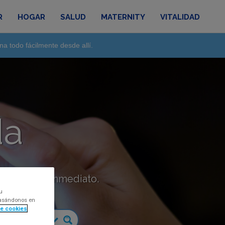
R
HOGAR
SALUD
MATERNITY
VITALIDAD
na todo fácilmente desde allí.
da
táctanos de inmediato.
u
 basándonos en
de cookies