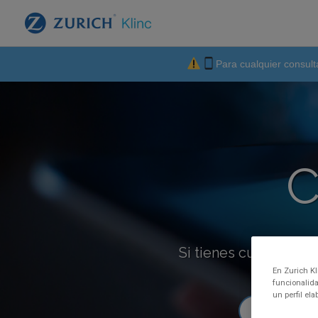
Para cualquier consult
C
Si tienes cualquier p
En Zurich Kl
funcionalida
un perfil el