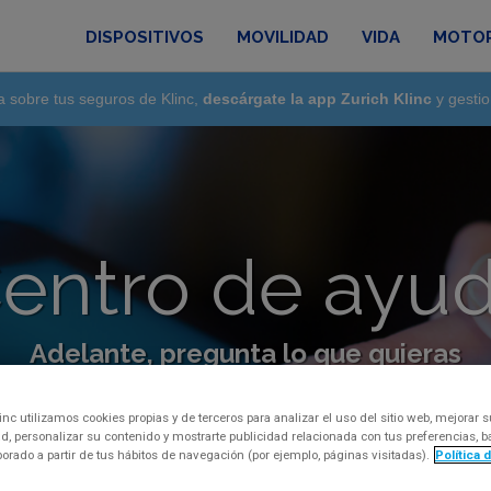
DISPOSITIVOS
MOVILIDAD
VIDA
MOTO
a sobre tus seguros de Klinc,
descárgate la app Zurich Klinc
y gestio
entro de ayu
Adelante, pregunta lo que quieras
regunta, inquietud o comentario, por favor, con
inc utilizamos cookies propias y de terceros para analizar el uso del sitio web, mejorar s
d, personalizar su contenido y mostrarte publicidad relacionada con tus preferencias,
aborado a partir de tus hábitos de navegación (por ejemplo, páginas visitadas).
Política 