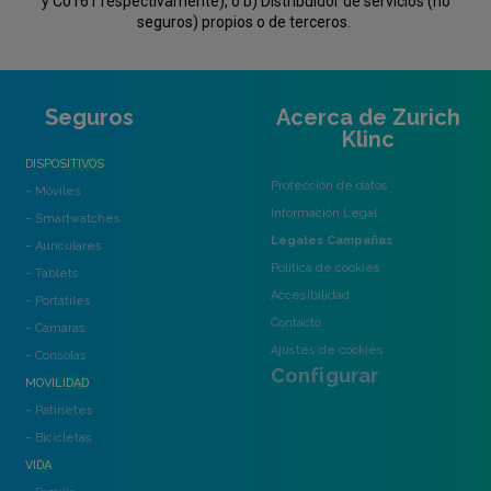
y C0161 respectivamente), o b) Distribuidor de servicios (no
seguros) propios o de terceros.
Seguros
Acerca de Zurich
Klinc
DISPOSITIVOS
Protección de datos
– Móviles
Información Legal
– Smartwatches
Legales Campañas
– Auriculares
Política de cookies
– Tablets
Accesibilidad
– Portátiles
Contacto
– Cámaras
Ajustes de cookies
– Consolas
Configurar
MOVILIDAD
– Patinetes
– Bicicletas
VIDA