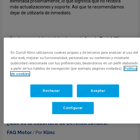
eliminada próximamente, lo que significa que no recibirá
más actualizaciones y soporte. Así que te recomendamos
dejar de utilizarla de inmediato.
De ahora en adelante deberás usar la App de
Zurich Klinc
Seguros
, introduciendo tu documento de identidad para
identificarte y poder realizar cualquier trámite o gestión que
En Zurich Klinc utilizamos cookies propias y de terceros para analizar el uso del
necesites con tu seguro de coche.
sitio web, mejorar su funcionalidad, personalizar su contenido y mostrarte
publicidad relacionada con tus preferencias, basándonos en un perfil elaborado
a partir de tus hábitos de navegación (por ejemplo, páginas visitadas).
Política
de cookies
App
Zurich
Si no la tienes aún, aquí puedes descargar la
Klinc Seguros
Rechazar
Aceptar
Configurar
¿Qué es la cobertura de Defensa Jurídica?
FAQ Motor
Klinc
/ Por