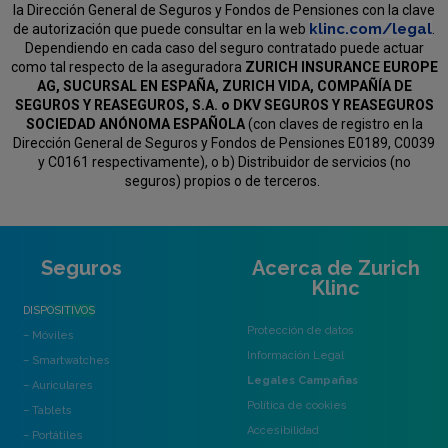
la Dirección General de Seguros y Fondos de Pensiones con la clave
klinc.com/legal
de autorización que puede consultar en la web
.
Dependiendo en cada caso del seguro contratado puede actuar
como tal respecto de la aseguradora
ZURICH INSURANCE EUROPE
AG, SUCURSAL EN ESPAÑA, ZURICH VIDA, COMPAÑÍA DE
SEGUROS Y REASEGUROS, S.A. o DKV SEGUROS Y REASEGUROS
SOCIEDAD ANÓNOMA ESPAÑOLA
(con claves de registro en la
Dirección General de Seguros y Fondos de Pensiones E0189, C0039
y C0161 respectivamente), o b) Distribuidor de servicios (no
seguros) propios o de terceros.
Seguros
Acerca de Zurich
Klinc
DISPOSITIVOS
Protección de datos
– Móviles
Información Legal
– Smartwatches
Legales Campañas
– Auriculares
Política de cookies
– Tablets
Accesibilidad
– Portátiles