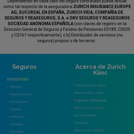
Dependiendo en cada caso del seguro contratado puede actuar
como tal respecto de la aseguradora
ZURICH INSURANCE EUROPE
AG, SUCURSAL EN ESPAÑA, ZURICH VIDA, COMPAÑÍA DE
SEGUROS Y REASEGUROS, S.A. o DKV SEGUROS Y REASEGUROS
SOCIEDAD ANÓNOMA ESPAÑOLA
(con claves de registro en la
Dirección General de Seguros y Fondos de Pensiones E0189, C0039
y C0161 respectivamente), o b) Distribuidor de servicios (no
seguros) propios o de terceros.
Seguros
Acerca de Zurich
Klinc
DISPOSITIVOS
Protección de datos
– Móviles
Información Legal
– Smartwatches
Legales Campañas
– Auriculares
Política de cookies
– Tablets
Accesibilidad
– Portátiles
Contacto
– Cámaras
Ajustes de cookies
– Consolas