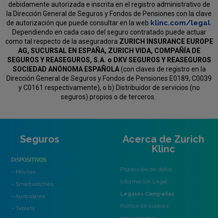
debidamente autorizada e inscrita en el registro administrativo de
la Dirección General de Seguros y Fondos de Pensiones con la clave
klinc.com/legal
de autorización que puede consultar en la web
.
Dependiendo en cada caso del seguro contratado puede actuar
como tal respecto de la aseguradora
ZURICH INSURANCE EUROPE
AG, SUCURSAL EN ESPAÑA, ZURICH VIDA, COMPAÑÍA DE
SEGUROS Y REASEGUROS, S.A. o DKV SEGUROS Y REASEGUROS
SOCIEDAD ANÓNOMA ESPAÑOLA
(con claves de registro en la
Dirección General de Seguros y Fondos de Pensiones E0189, C0039
y C0161 respectivamente), o b) Distribuidor de servicios (no
seguros) propios o de terceros.
Seguros
Acerca de Zurich
Klinc
DISPOSITIVOS
Protección de datos
– Móviles
Información Legal
– Smartwatches
Legales Campañas
– Auriculares
Política de cookies
– Tablets