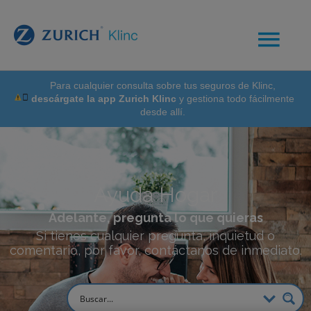
Para cualquier consulta sobre tus seguros de Klinc,
descárgate la app Zurich Klinc
y gestiona todo fácilmente
desde allí.
Ayuda Hogar
Adelante, pregunta lo que quieras
Si tienes cualquier pregunta, inquietud o
comentario, por favor, contáctanos de inmediato.