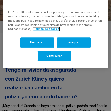
En Zurich Klinc utilizamos cookies propias y de terceros para analizar el
uso del sitio web, mejorar su funcionalidad, personalizar su contenido y
mostrarte publicidad relacionada con tus preferencias, basándonos en un
perfil elaborado a partir de tus hábitos de navegación (por ejemplo,
páginas visitadas).
Política de cookies
Centro de Ayuda
>
Tengo mi vivienda asegurada con Zurich
Rechazar
Aceptar
Klinc y quiero realizar un cambio en la póliza, ¿cómo puedo
hacerlo?
Configurar
FAQ'S
Tengo mi vivienda asegurada
con Zurich Klinc y quiero
realizar un cambio en la
póliza, ¿cómo puedo hacerlo?
¡Muy sencillo! Cuando se haya emitido tu póliza, podrás modificar la
suma asegurada de las coberturas obligatorias, añadir coberturas,