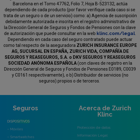
Barcelona en el Tomo 47762, Folio 7, Hoja B-523132, actúa
dependiendo de cada producto (por favor verifique cada caso si se
trata de un seguro o de un servicio) como:
a) Agencia de suscripción
debidamente autorizada e inscrita en el registro administrativo de
la Dirección General de Seguros y Fondos de Pensiones con la clave
klinc.com/legal
de autorización que puede consultar en la web
.
Dependiendo en cada caso del seguro contratado puede actuar
como tal respecto de la aseguradora
ZURICH INSURANCE EUROPE
AG, SUCURSAL EN ESPAÑA, ZURICH VIDA, COMPAÑÍA DE
SEGUROS Y REASEGUROS, S.A. o DKV SEGUROS Y REASEGUROS
SOCIEDAD ANÓNOMA ESPAÑOLA
(con claves de registro en la
Dirección General de Seguros y Fondos de Pensiones E0189, C0039
y C0161 respectivamente), o b) Distribuidor de servicios (no
seguros) propios o de terceros.
Seguros
Acerca de Zurich
Klinc
DISPOSITIVOS
Protección de datos
– Móviles
Información Legal
– Smartwatches