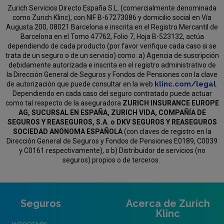
Zurich Servicios Directo España S.L. (comercialmente denominada
como Zurich Klinc), con NIF B-67273086 y domicilio social en Vía
Augusta 200, 08021 Barcelona e inscrita en el Registro Mercantil de
Barcelona en el Tomo 47762, Folio 7, Hoja B-523132, actúa
dependiendo de cada producto (por favor verifique cada caso si se
trata de un seguro o de un servicio) como:
a) Agencia de suscripción
debidamente autorizada e inscrita en el registro administrativo de
la Dirección General de Seguros y Fondos de Pensiones con la clave
klinc.com/legal
de autorización que puede consultar en la web
.
Dependiendo en cada caso del seguro contratado puede actuar
como tal respecto de la aseguradora
ZURICH INSURANCE EUROPE
AG, SUCURSAL EN ESPAÑA, ZURICH VIDA, COMPAÑÍA DE
SEGUROS Y REASEGUROS, S.A. o DKV SEGUROS Y REASEGUROS
SOCIEDAD ANÓNOMA ESPAÑOLA
(con claves de registro en la
Dirección General de Seguros y Fondos de Pensiones E0189, C0039
y C0161 respectivamente), o b) Distribuidor de servicios (no
seguros) propios o de terceros.
Seguros
Acerca de Zurich
Klinc