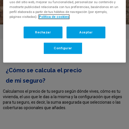
uso del sitio web, mejorar su funcionalidad, personalizar su contenido y
mostrarte publicidad relacionada con tus preferencias, basándonos en un
perfil elaborado a partir de tus hábitos de navegación (por ejemplo,
páginas visitadas).
Política de cookies
Rechazar
Aceptar
Centro de Ayuda
>
¿Cómo se calcula el precio de mi seguro?
Configurar
FAQ'S
¿Cómo se calcula el precio
de mi seguro?
Calculamos el precio de tu seguro según dónde vives, cómo es tu
vivienda, el uso que le das a la misma y la configuración que eliges
para tu seguro, es decir, la suma asegurada que seleccionas o las
coberturas opcionales que añades.