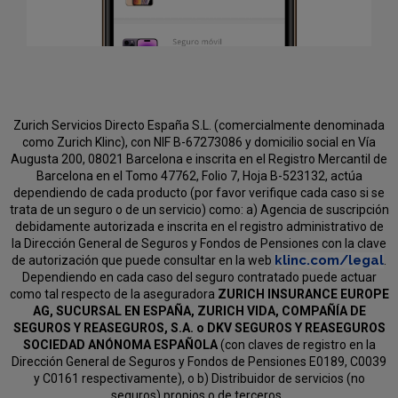
Zurich Servicios Directo España S.L. (comercialmente denominada
como Zurich Klinc), con NIF B-67273086 y domicilio social en Vía
Augusta 200, 08021 Barcelona e inscrita en el Registro Mercantil de
Barcelona en el Tomo 47762, Folio 7, Hoja B-523132, actúa
dependiendo de cada producto (por favor verifique cada caso si se
trata de un seguro o de un servicio) como:
a) Agencia de suscripción
debidamente autorizada e inscrita en el registro administrativo de
la Dirección General de Seguros y Fondos de Pensiones con la clave
klinc.com/legal
de autorización que puede consultar en la web
.
Dependiendo en cada caso del seguro contratado puede actuar
como tal respecto de la aseguradora
ZURICH INSURANCE EUROPE
AG, SUCURSAL EN ESPAÑA, ZURICH VIDA, COMPAÑÍA DE
SEGUROS Y REASEGUROS, S.A. o DKV SEGUROS Y REASEGUROS
SOCIEDAD ANÓNOMA ESPAÑOLA
(con claves de registro en la
Dirección General de Seguros y Fondos de Pensiones E0189, C0039
y C0161 respectivamente), o b) Distribuidor de servicios (no
seguros) propios o de terceros.