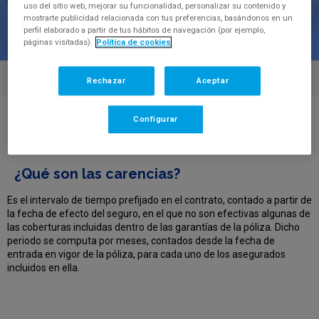
uso del sitio web, mejorar su funcionalidad, personalizar su contenido y
mostrarte publicidad relacionada con tus preferencias, basándonos en un
perfil elaborado a partir de tus hábitos de navegación (por ejemplo,
páginas visitadas).
Política de cookies
Rechazar
Aceptar
Centro de Ayuda
>
¿Qué son las carencias?
Configurar
FAQ'S
¿Qué son las carencias?
Es el intervalo de tiempo prefijado en el contrato, contado a partir de
la fecha de efecto del seguro, en el que no son efectivas algunas de
las coberturas incluidas dentro de las garantías de la póliza. Dicho
periodo se computa por meses, contados desde la fecha de
entrada en vigor de la póliza, para cada uno de los asegurados
incluidos en ella.