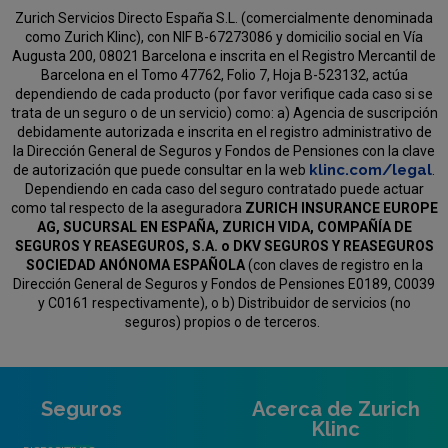
Zurich Servicios Directo España S.L. (comercialmente denominada
como Zurich Klinc), con NIF B-67273086 y domicilio social en Vía
Augusta 200, 08021 Barcelona e inscrita en el Registro Mercantil de
Barcelona en el Tomo 47762, Folio 7, Hoja B-523132, actúa
dependiendo de cada producto (por favor verifique cada caso si se
trata de un seguro o de un servicio) como:
a) Agencia de suscripción
debidamente autorizada e inscrita en el registro administrativo de
la Dirección General de Seguros y Fondos de Pensiones con la clave
klinc.com/legal
de autorización que puede consultar en la web
.
Dependiendo en cada caso del seguro contratado puede actuar
como tal respecto de la aseguradora
ZURICH INSURANCE EUROPE
AG, SUCURSAL EN ESPAÑA, ZURICH VIDA, COMPAÑÍA DE
SEGUROS Y REASEGUROS, S.A. o DKV SEGUROS Y REASEGUROS
SOCIEDAD ANÓNOMA ESPAÑOLA
(con claves de registro en la
Dirección General de Seguros y Fondos de Pensiones E0189, C0039
y C0161 respectivamente), o b) Distribuidor de servicios (no
seguros) propios o de terceros.
Seguros
Acerca de Zurich
Klinc