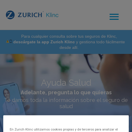
Para cualquier consulta sobre tus seguros de Klinc,
descárgate la app Zurich Klinc
y gestiona todo fácilmente
desde allí.
Ayuda Salud
Adelante, pregunta lo que quieras
Te damos toda la información sobre el seguro de
salud
En Zurich Klinc utilizamos cookies propias y de terceros para analizar el