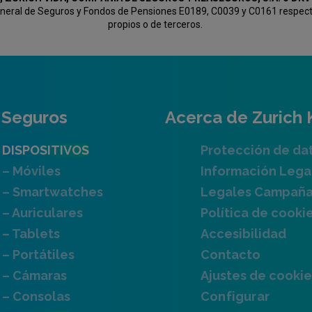
General de Seguros y Fondos de Pensiones E0189, C0039 y C0161 respectiv
propios o de terceros.
Seguros
Acerca de Zurich 
DISPOSITIVOS
Protección de da
– Móviles
Información Lega
– Smartwatches
Legales Campañ
– Auriculares
Política de cooki
– Tablets
Accesibilidad
– Portátiles
Contacto
– Cámaras
Ajustes de cookie
– Consolas
Configurar