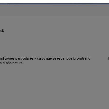
lud?
ndiciones particulares y, salvo que se espefique lo contrario
á al año natural.