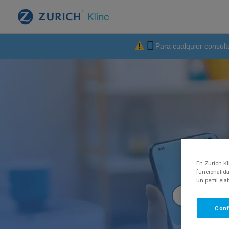
Para cualquier consult
Te 
En Zurich Kl
funcionalida
un perfil el
Conf