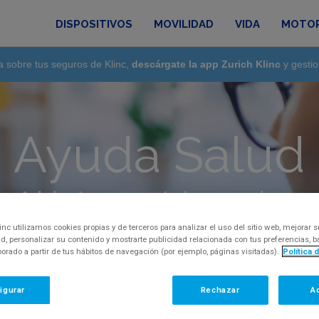
DISPOSITIVOS
MOVILIDAD
VIDA
MOTO
a sobre tus seguros de Klinc,
descárgate la app Zurich Klinc
y gestio
Ayuda Salud
Adelante, pregunta lo que quieras
damos toda la información sobre el seguro de s
inc utilizamos cookies propias y de terceros para analizar el uso del sitio web, mejorar s
d, personalizar su contenido y mostrarte publicidad relacionada con tus preferencias,
aborado a partir de tus hábitos de navegación (por ejemplo, páginas visitadas).
Política 
igurar
Rechazar
A