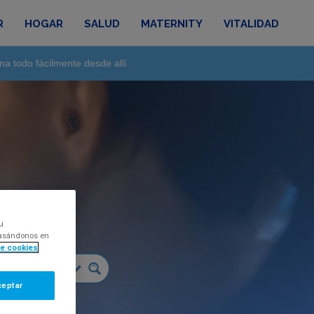
R
HOGAR
SALUD
MATERNITY
VITALIDAD
na todo fácilmente desde allí.
alud
u
 basándonos en
de cookies
ceptar