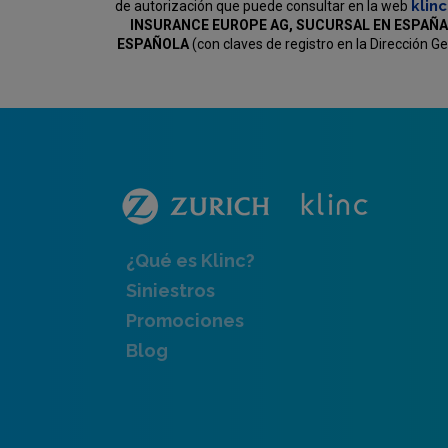
klin
de autorización que puede consultar en la web
INSURANCE EUROPE AG, SUCURSAL EN ESPAÑA
ESPAÑOLA
(con claves de registro en la Dirección 
¿Qué es Klinc?
Siniestros
Promociones
Blog