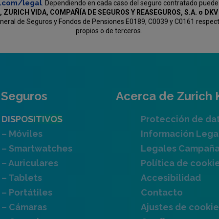
c.com/legal
. Dependiendo en cada caso del seguro contratado puede
, ZURICH VIDA, COMPAÑÍA DE SEGUROS Y REASEGUROS, S.A. o D
General de Seguros y Fondos de Pensiones E0189, C0039 y C0161 respectiv
propios o de terceros.
Seguros
Acerca de Zurich 
DISPOSITIVOS
Protección de da
– Móviles
Información Lega
– Smartwatches
Legales Campañ
– Auriculares
Política de cooki
– Tablets
Accesibilidad
– Portátiles
Contacto
– Cámaras
Ajustes de cookie