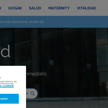
R
HOGAR
SALUD
MATERNITY
VITALIDAD
na todo fácilmente desde allí.
ad
táctanos de inmediato.
u
 basándonos en
de cookies
ceptar