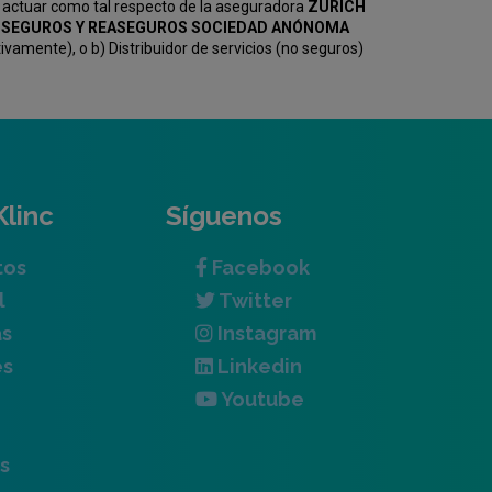
 actuar como tal respecto de la aseguradora
ZURICH
KV SEGUROS Y REASEGUROS SOCIEDAD ANÓNOMA
amente), o b) Distribuidor de servicios (no seguros)
Klinc
Síguenos
tos
Facebook
l
Twitter
as
Instagram
es
Linkedin
Youtube
s