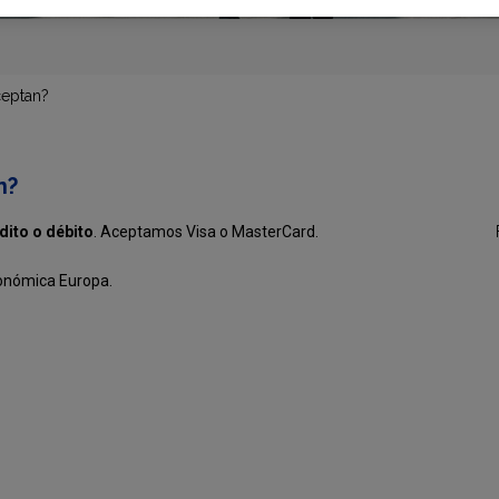
eptan?
n?
édito o débito
. Aceptamos Visa o MasterCard.
onómica Europa.