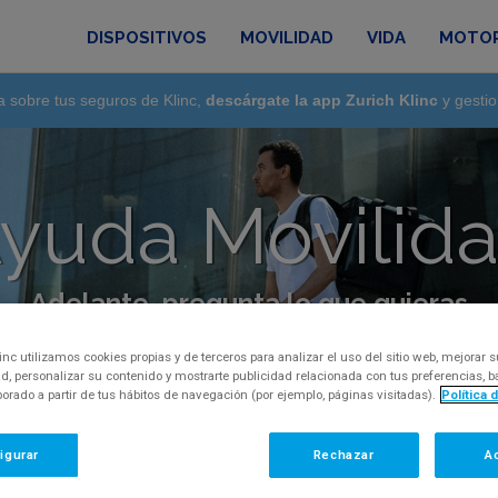
DISPOSITIVOS
MOVILIDAD
VIDA
MOTO
a sobre tus seguros de Klinc,
descárgate la app Zurich Klinc
y gestio
yuda Movilid
Adelante, pregunta lo que quieras
regunta, inquietud o comentario, por favor, con
inc utilizamos cookies propias y de terceros para analizar el uso del sitio web, mejorar s
d, personalizar su contenido y mostrarte publicidad relacionada con tus preferencias,
aborado a partir de tus hábitos de navegación (por ejemplo, páginas visitadas).
Política 
igurar
Rechazar
A