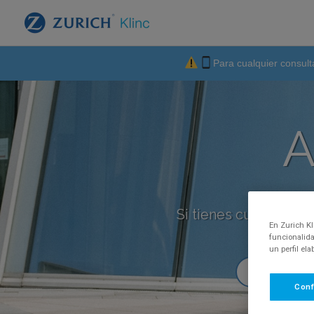
Para cualquier consult
A
Si tienes cualquier p
En Zurich Kl
funcionalida
un perfil el
Conf