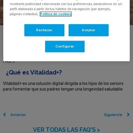
mostrarte publicidad relacionada con tus preferencias, basándonos en un
perfil elaborado a partir de tus hábitos de navegación (por ejemplo,
páginas visitadas).
Política de cookies
Rechazar
Aceptar
Configurar
Centro de Ayuda
>
¿Qué es Vitalidad+?
FAQ'S
¿Qué es Vitalidad+?
Vitalidad+ es una solución digital dirigida a los hijos de los seniors
para fomentar que sus padres tengan una longevidad saludable.
Anterior
Siguiente
VER TODAS LAS FAQ'S >