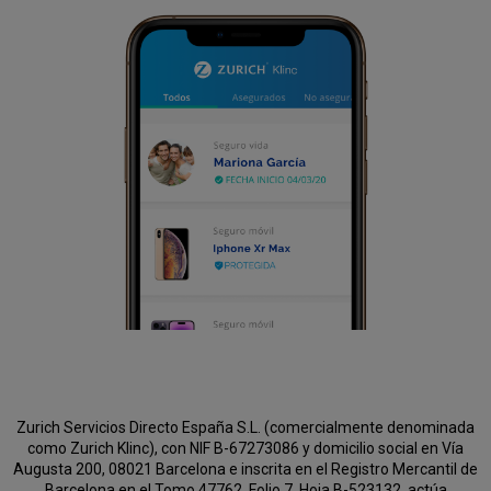
Zurich Servicios Directo España S.L. (comercialmente denominada
como Zurich Klinc), con NIF B-67273086 y domicilio social en Vía
Augusta 200, 08021 Barcelona e inscrita en el Registro Mercantil de
Barcelona en el Tomo 47762, Folio 7, Hoja B-523132, actúa