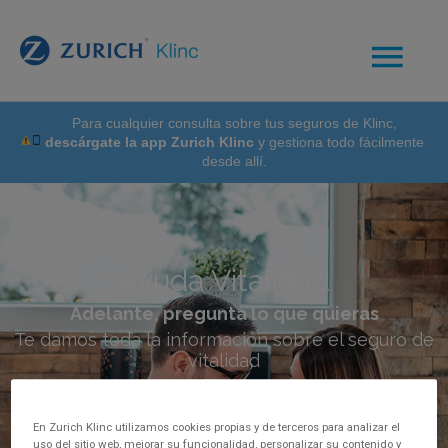
Para cualquier consulta sobre tus seguros de Klinc,
descárgate la app Zurich Klinc
y gestiona todo fácilmente
desde allí.
Ayuda Vitalidad
Adelante, pregunta lo que quieras
Te damos toda la información sobre el seguro de
vitalidad
En Zurich Klinc utilizamos cookies propias y de terceros para analizar el
uso del sitio web, mejorar su funcionalidad, personalizar su contenido y