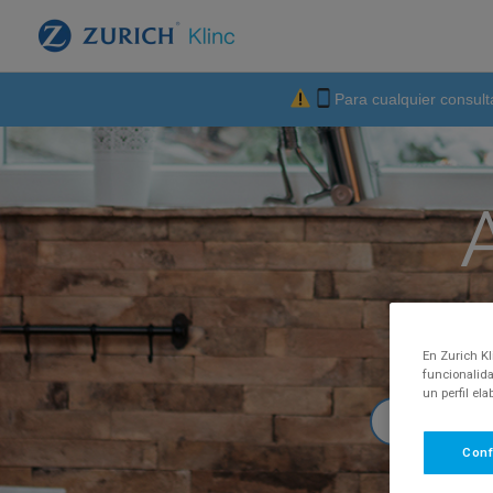
Para cualquier consult
Te d
En Zurich Kl
funcionalida
un perfil el
Conf