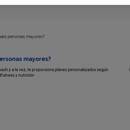
a para personas mayores?
 personas mayores?
coach y a la vez, te proporciona planes personalizados según
dfulness y nutrición