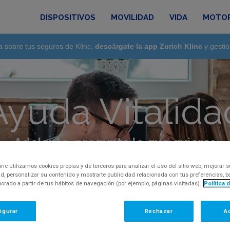
DISPOSITIVOS
MOVILIDAD
VIDA
MOTO
a sobre tus seguros de Klinc,
descárgate la app Zurich Klinc
y gestio
Ayuda Vitalida
Adelante, pregunta lo que quieras
amos toda la información sobre el seguro de vita
inc utilizamos cookies propias y de terceros para analizar el uso del sitio web, mejorar s
d, personalizar su contenido y mostrarte publicidad relacionada con tus preferencias,
aborado a partir de tus hábitos de navegación (por ejemplo, páginas visitadas).
Política 
igurar
Rechazar
A