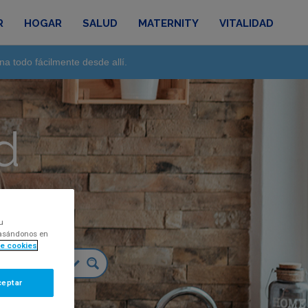
R
HOGAR
SALUD
MATERNITY
VITALIDAD
na todo fácilmente desde allí.
d
lidad
u
 basándonos en
de cookies
ceptar