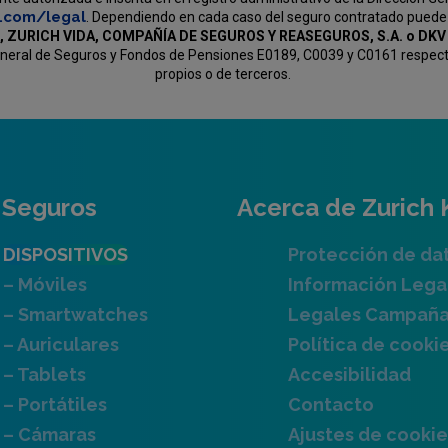
c.com/legal
. Dependiendo en cada caso del seguro contratado puede
, ZURICH VIDA, COMPAÑÍA DE SEGUROS Y REASEGUROS, S.A. o D
General de Seguros y Fondos de Pensiones E0189, C0039 y C0161 respectiv
propios o de terceros.
Seguros
Acerca de Zurich 
DISPOSITIVOS
Protección de da
– Móviles
Información Lega
– Smartwatches
Legales Campañ
– Auriculares
Política de cooki
– Tablets
Accesibilidad
– Portátiles
Contacto
– Cámaras
Ajustes de cookie