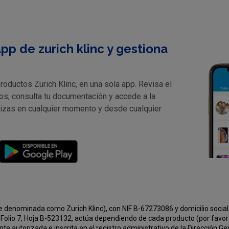
pp de zurich klinc y gestiona
oductos Zurich Klinc, en una sola app. Revisa el
os, consulta tu documentación y accede a la
lizas en cualquier momento y desde cualquier
e denominada como Zurich Klinc), con NIF B-67273086 y domicilio social 
Folio 7, Hoja B-523132, actúa dependiendo de cada producto (por favor v
e autorizada e inscrita en el registro administrativo de la Dirección G