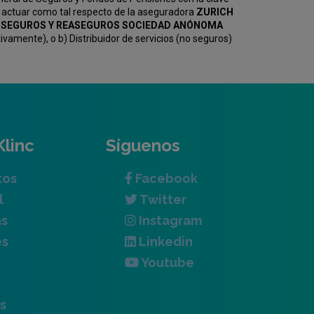
 actuar como tal respecto de la aseguradora
ZURICH
KV SEGUROS Y REASEGUROS SOCIEDAD ANÓNOMA
amente), o b) Distribuidor de servicios (no seguros)
Klinc
Síguenos
tos
Facebook
l
Twitter
as
Instagram
es
Linkedin
Youtube
s