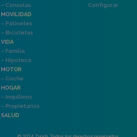
– Consolas
Configurar
MOVILIDAD
– Patinetes
– Bicicletas
VIDA
– Familia
– Hipoteca
MOTOR
– Coche
HOGAR
– Inquilinos
– Propietarios
SALUD
© 2024 Zurich. Todos los derechos reservados.