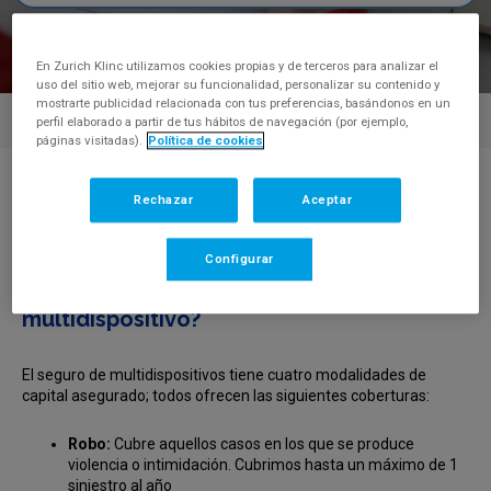
En Zurich Klinc utilizamos cookies propias y de terceros para analizar el
uso del sitio web, mejorar su funcionalidad, personalizar su contenido y
mostrarte publicidad relacionada con tus preferencias, basándonos en un
perfil elaborado a partir de tus hábitos de navegación (por ejemplo,
páginas visitadas).
Política de cookies
Centro de Ayuda
>
¿Qué coberturas tiene el producto
Rechazar
Aceptar
multidispositivo?
FAQ'S
Configurar
¿Qué coberturas tiene el producto
multidispositivo?
El seguro de multidispositivos tiene cuatro modalidades de
capital asegurado; todos ofrecen las siguientes coberturas:
Robo:
Cubre aquellos casos en los que se produce
violencia o intimidación. Cubrimos hasta un máximo de 1
siniestro al año