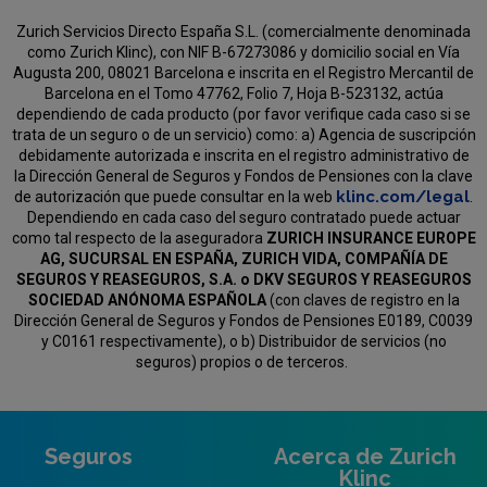
Zurich Servicios Directo España S.L. (comercialmente denominada
como Zurich Klinc), con NIF B-67273086 y domicilio social en Vía
Augusta 200, 08021 Barcelona e inscrita en el Registro Mercantil de
Barcelona en el Tomo 47762, Folio 7, Hoja B-523132, actúa
dependiendo de cada producto (por favor verifique cada caso si se
trata de un seguro o de un servicio) como:
a) Agencia de suscripción
debidamente autorizada e inscrita en el registro administrativo de
la Dirección General de Seguros y Fondos de Pensiones con la clave
klinc.com/legal
de autorización que puede consultar en la web
.
Dependiendo en cada caso del seguro contratado puede actuar
como tal respecto de la aseguradora
ZURICH INSURANCE EUROPE
AG, SUCURSAL EN ESPAÑA, ZURICH VIDA, COMPAÑÍA DE
SEGUROS Y REASEGUROS, S.A. o DKV SEGUROS Y REASEGUROS
SOCIEDAD ANÓNOMA ESPAÑOLA
(con claves de registro en la
Dirección General de Seguros y Fondos de Pensiones E0189, C0039
y C0161 respectivamente), o b) Distribuidor de servicios (no
seguros) propios o de terceros.
Seguros
Acerca de Zurich
Klinc