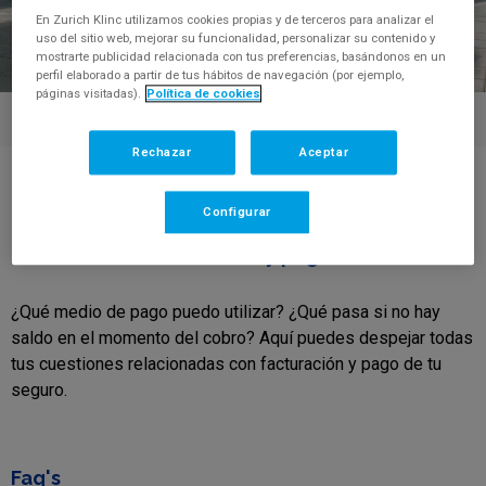
En Zurich Klinc utilizamos cookies propias y de terceros para analizar el
uso del sitio web, mejorar su funcionalidad, personalizar su contenido y
mostrarte publicidad relacionada con tus preferencias, basándonos en un
perfil elaborado a partir de tus hábitos de navegación (por ejemplo,
páginas visitadas).
Política de cookies
Rechazar
Aceptar
Centro de Ayuda
Movilidad
>
>
Facturación y pagos
Movilidad
Configurar
Facturación y pagos
¿Qué medio de pago puedo utilizar? ¿Qué pasa si no hay
saldo en el momento del cobro? Aquí puedes despejar todas
tus cuestiones relacionadas con facturación y pago de tu
seguro.
Faq's