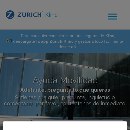
Para cualquier consulta sobre tus seguros de Klinc,
descárgate la app Zurich Klinc
y gestiona todo fácilmente
desde allí.
Ayuda Movilidad
Adelante, pregunta lo que quieras
Si tienes cualquier pregunta, inquietud o
comentario, por favor, contáctanos de inmediato.