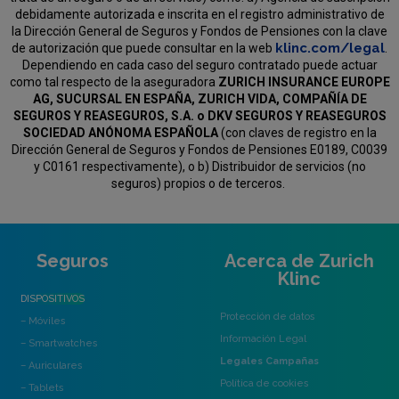
debidamente autorizada e inscrita en el registro administrativo de
la Dirección General de Seguros y Fondos de Pensiones con la clave
klinc.com/legal
de autorización que puede consultar en la web
.
Dependiendo en cada caso del seguro contratado puede actuar
como tal respecto de la aseguradora
ZURICH INSURANCE EUROPE
AG, SUCURSAL EN ESPAÑA, ZURICH VIDA, COMPAÑÍA DE
SEGUROS Y REASEGUROS, S.A. o DKV SEGUROS Y REASEGUROS
SOCIEDAD ANÓNOMA ESPAÑOLA
(con claves de registro en la
Dirección General de Seguros y Fondos de Pensiones E0189, C0039
y C0161 respectivamente), o b) Distribuidor de servicios (no
seguros) propios o de terceros.
Seguros
Acerca de Zurich
Klinc
DISPOSITIVOS
Protección de datos
– Móviles
Información Legal
– Smartwatches
Legales Campañas
– Auriculares
Política de cookies
– Tablets