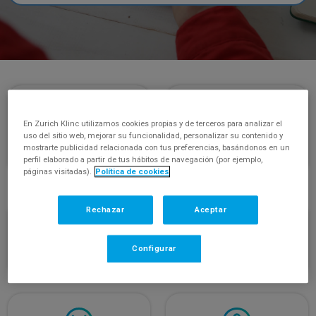
En Zurich Klinc utilizamos cookies propias y de terceros para analizar el
uso del sitio web, mejorar su funcionalidad, personalizar su contenido y
PRODUCTOS Y
CONTRATAR MI SEGURO
mostrarte publicidad relacionada con tus preferencias, basándonos en un
perfil elaborado a partir de tus hábitos de navegación (por ejemplo,
COBERTURAS
páginas visitadas).
Política de cookies
Rechazar
Aceptar
Configurar
FACTURACIÓN Y PAGOS
SINIESTROS