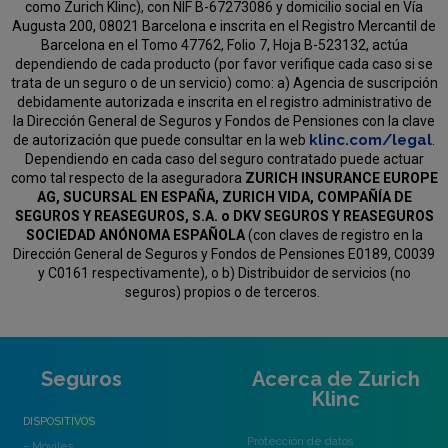
como Zurich Klinc), con NIF B-67273086 y domicilio social en Vía
Augusta 200, 08021 Barcelona e inscrita en el Registro Mercantil de
Barcelona en el Tomo 47762, Folio 7, Hoja B-523132, actúa
dependiendo de cada producto (por favor verifique cada caso si se
trata de un seguro o de un servicio) como:
a) Agencia de suscripción
debidamente autorizada e inscrita en el registro administrativo de
la Dirección General de Seguros y Fondos de Pensiones con la clave
klinc.com/legal
de autorización que puede consultar en la web
.
Dependiendo en cada caso del seguro contratado puede actuar
como tal respecto de la aseguradora
ZURICH INSURANCE EUROPE
AG, SUCURSAL EN ESPAÑA, ZURICH VIDA, COMPAÑÍA DE
SEGUROS Y REASEGUROS, S.A. o DKV SEGUROS Y REASEGUROS
SOCIEDAD ANÓNOMA ESPAÑOLA
(con claves de registro en la
Dirección General de Seguros y Fondos de Pensiones E0189, C0039
y C0161 respectivamente), o b) Distribuidor de servicios (no
seguros) propios o de terceros.
Seguros
Acerca de Zurich
Klinc
DISPOSITIVOS
Protección de datos
– Móviles