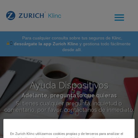
Para cualquier consulta sobre tus seguros de Klinc,
descárgate la app Zurich Klinc
y gestiona todo fácilmente
desde allí.
Ayuda Dispositivos
Adelante, pregunta lo que quieras
Si tienes cualquier pregunta, inquietud o
comentario, por favor, contáctanos de inmediato.
En Zurich Klinc utilizamos cookies propias y de terceros para analizar el