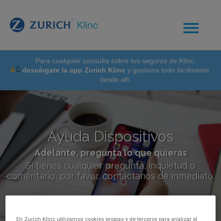
Para cualquier consulta sobre tus seguros de Klinc,
descárgate la app Zurich Klinc
y gestiona todo fácilmente
desde allí.
Ayuda Dispositivos
Adelante, pregunta lo que quieras
Si tienes cualquier pregunta, inquietud o
comentario, por favor, contáctanos de inmediato.
En Zurich Klinc utilizamos cookies propias y de terceros para analizar el