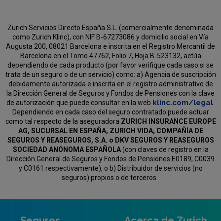
Zurich Servicios Directo España S.L. (comercialmente denominada
como Zurich Klinc), con NIF B-67273086 y domicilio social en Vía
Augusta 200, 08021 Barcelona e inscrita en el Registro Mercantil de
Barcelona en el Tomo 47762, Folio 7, Hoja B-523132, actúa
dependiendo de cada producto (por favor verifique cada caso si se
trata de un seguro o de un servicio) como:
a) Agencia de suscripción
debidamente autorizada e inscrita en el registro administrativo de
la Dirección General de Seguros y Fondos de Pensiones con la clave
klinc.com/legal
de autorización que puede consultar en la web
.
Dependiendo en cada caso del seguro contratado puede actuar
como tal respecto de la aseguradora
ZURICH INSURANCE EUROPE
AG, SUCURSAL EN ESPAÑA, ZURICH VIDA, COMPAÑÍA DE
SEGUROS Y REASEGUROS, S.A. o DKV SEGUROS Y REASEGUROS
SOCIEDAD ANÓNOMA ESPAÑOLA
(con claves de registro en la
Dirección General de Seguros y Fondos de Pensiones E0189, C0039
y C0161 respectivamente), o b) Distribuidor de servicios (no
seguros) propios o de terceros.
Seguros
Acerca de Zurich