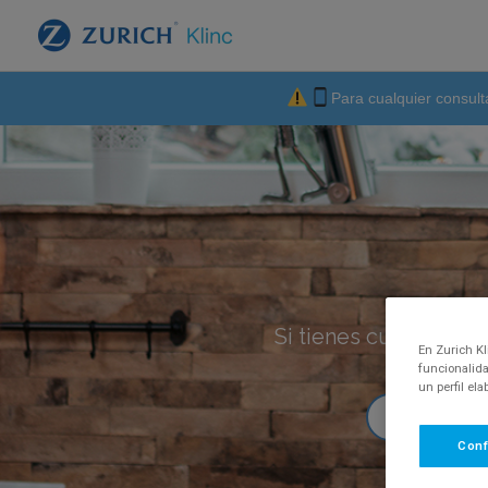
Para cualquier consult
Si tienes cualquier p
En Zurich Kl
funcionalida
un perfil el
Conf