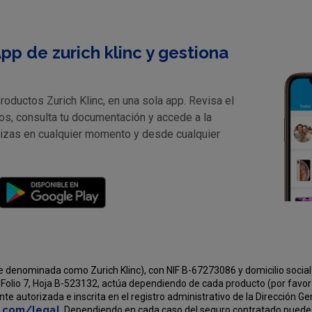
pp de zurich klinc y gestiona
oductos Zurich Klinc, en una sola app. Revisa el
os, consulta tu documentación y accede a la
lizas en cualquier momento y desde cualquier
e denominada como Zurich Klinc), con NIF B-67273086 y domicilio social 
Folio 7, Hoja B-523132, actúa dependiendo de cada producto (por favor v
e autorizada e inscrita en el registro administrativo de la Dirección G
c.com/legal
. Dependiendo en cada caso del seguro contratado puede