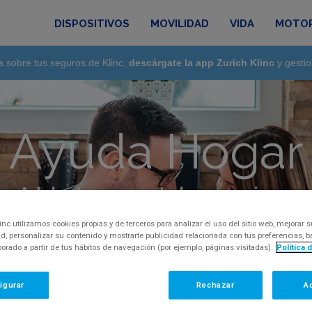
DISPOSITIVOS
MOVILIDAD
VIDA
MOTO
a sobre tus seguros de Klinc,
descárgate la app Zurich Klinc
y gestio
Ayuda Hogar
Adelante, pregunta lo que quieras
regunta, inquietud o comentario, por favor, con
inc utilizamos cookies propias y de terceros para analizar el uso del sitio web, mejorar s
d, personalizar su contenido y mostrarte publicidad relacionada con tus preferencias,
aborado a partir de tus hábitos de navegación (por ejemplo, páginas visitadas).
Política 
igurar
Rechazar
A