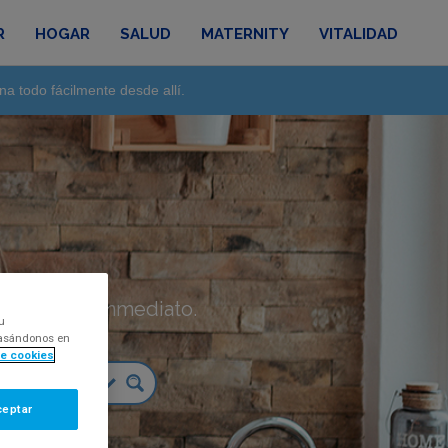
R
HOGAR
SALUD
MATERNITY
VITALIDAD
na todo fácilmente desde allí.
táctanos de inmediato.
u
 basándonos en
de cookies
ceptar