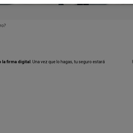
uro?
 la firma digital
. Una vez que lo hagas, tu seguro estará