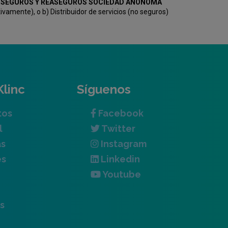
KV SEGUROS Y REASEGUROS SOCIEDAD ANÓNOMA
amente), o b) Distribuidor de servicios (no seguros)
Klinc
Síguenos
tos
Facebook
l
Twitter
as
Instagram
es
Linkedin
Youtube
s