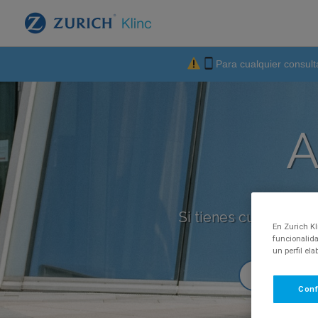
Para cualquier consult
A
Si tienes cualquier p
En Zurich Kl
funcionalida
un perfil el
Conf