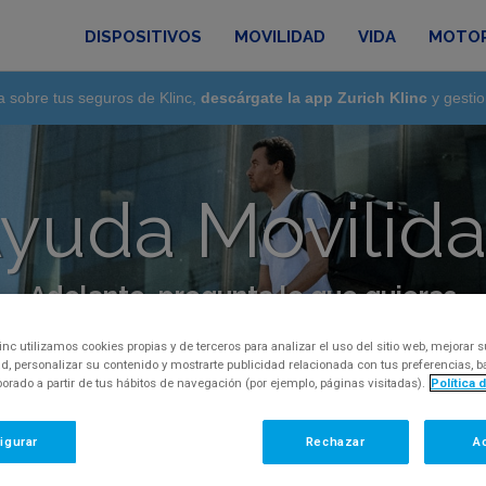
DISPOSITIVOS
MOVILIDAD
VIDA
MOTO
a sobre tus seguros de Klinc,
descárgate la app Zurich Klinc
y gestio
yuda Movilid
Adelante, pregunta lo que quieras
regunta, inquietud o comentario, por favor, con
inc utilizamos cookies propias y de terceros para analizar el uso del sitio web, mejorar s
d, personalizar su contenido y mostrarte publicidad relacionada con tus preferencias,
aborado a partir de tus hábitos de navegación (por ejemplo, páginas visitadas).
Política 
igurar
Rechazar
A