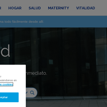
R
HOGAR
SALUD
MATERNITY
VITALIDAD
na todo fácilmente desde allí.
ad
táctanos de inmediato.
u
 basándonos en
de cookies
ceptar