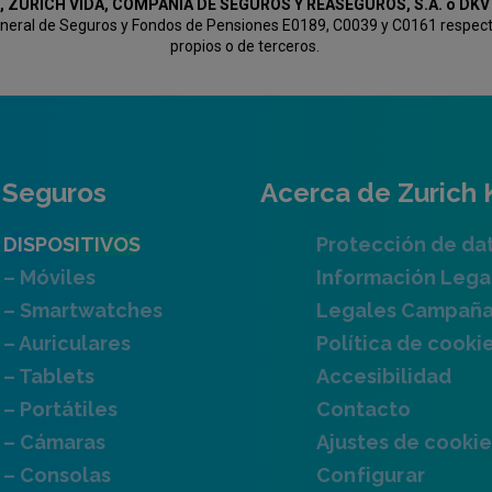
, ZURICH VIDA, COMPAÑÍA DE SEGUROS Y REASEGUROS, S.A. o D
General de Seguros y Fondos de Pensiones E0189, C0039 y C0161 respectiv
propios o de terceros.
Seguros
Acerca de Zurich 
DISPOSITIVOS
Protección de da
– Móviles
Información Lega
– Smartwatches
Legales Campañ
– Auriculares
Política de cooki
– Tablets
Accesibilidad
– Portátiles
Contacto
– Cámaras
Ajustes de cookie
– Consolas
Configurar