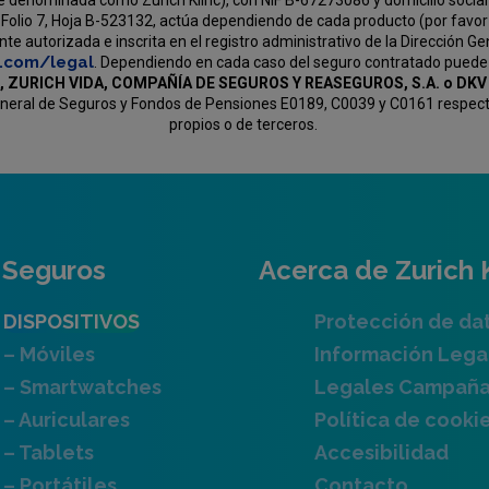
e denominada como Zurich Klinc), con NIF B-67273086 y domicilio social 
Folio 7, Hoja B-523132, actúa dependiendo de cada producto (por favor v
e autorizada e inscrita en el registro administrativo de la Dirección G
c.com/legal
. Dependiendo en cada caso del seguro contratado puede
, ZURICH VIDA, COMPAÑÍA DE SEGUROS Y REASEGUROS, S.A. o D
General de Seguros y Fondos de Pensiones E0189, C0039 y C0161 respectiv
propios o de terceros.
Seguros
Acerca de Zurich 
DISPOSITIVOS
Protección de da
– Móviles
Información Lega
– Smartwatches
Legales Campañ
– Auriculares
Política de cooki
– Tablets
Accesibilidad
– Portátiles
Contacto