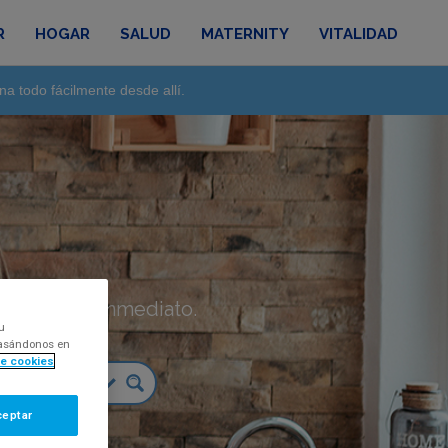
R
HOGAR
SALUD
MATERNITY
VITALIDAD
na todo fácilmente desde allí.
táctanos de inmediato.
u
 basándonos en
de cookies
ceptar