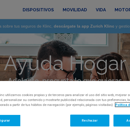
DISPOSITIVOS
MOVILIDAD
VIDA
MOTO
a sobre tus seguros de Klinc,
descárgate la app Zurich Klinc
y gestio
Ayuda Hogar
Adelante, pregunta lo que quieras
regunta, inquietud o comentario, por favor, con
inc utilizamos cookies propias y de terceros para analizar el uso del sitio web, mejorar s
d, personalizar su contenido y mostrarte publicidad relacionada con tus preferencias,
aborado a partir de tus hábitos de navegación (por ejemplo, páginas visitadas).
Política 
igurar
Rechazar
A