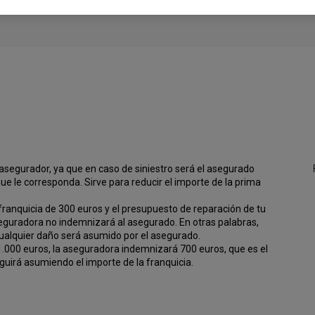
 asegurador, ya que en caso de siniestro será el asegurado
e le corresponda. Sirve para reducir el importe de la prima
 franquicia de 300 euros y el presupuesto de reparación de tu
aseguradora no indemnizará al asegurado. En otras palabras,
cualquier daño será asumido por el asegurado.
 1.000 euros, la aseguradora indemnizará 700 euros, que es el
guirá asumiendo el importe de la franquicia.