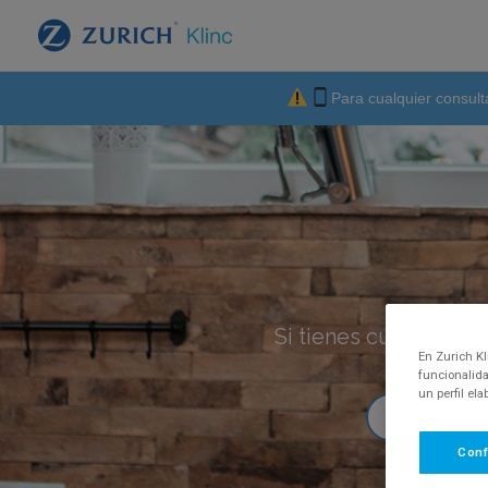
Para cualquier consult
Si tienes cualquier p
En Zurich Kl
funcionalida
un perfil el
Conf