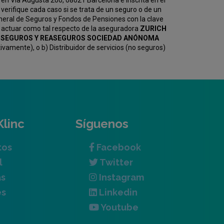
en Vía Augusta 200, 08021 Barcelona e inscrita en el
erifique cada caso si se trata de un seguro o de un
eneral de Seguros y Fondos de Pensiones con la clave
 actuar como tal respecto de la aseguradora
ZURICH
KV SEGUROS Y REASEGUROS SOCIEDAD ANÓNOMA
amente), o b) Distribuidor de servicios (no seguros)
Klinc
Síguenos
tos
Facebook
l
Twitter
as
Instagram
es
Linkedin
Youtube