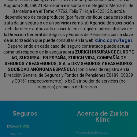
Augusta 200, 08021 Barcelona e inscrita en el Registro Mercantil de
Barcelona en el Tomo 47762, Folio 7, Hoja B-523132, actúa
dependiendo de cada producto (por favor verifique cada caso si se
trata de un seguro o de un servicio) como:
a) Agencia de suscripción
debidamente autorizada e inscrita en el registro administrativo de
la Dirección General de Seguros y Fondos de Pensiones con la clave
klinc.com/legal
de autorización que puede consultar en la web
.
Dependiendo en cada caso del seguro contratado puede actuar
como tal respecto de la aseguradora
ZURICH INSURANCE EUROPE
AG, SUCURSAL EN ESPAÑA, ZURICH VIDA, COMPAÑÍA DE
SEGUROS Y REASEGUROS, S.A. o DKV SEGUROS Y REASEGUROS
SOCIEDAD ANÓNOMA ESPAÑOLA
(con claves de registro en la
Dirección General de Seguros y Fondos de Pensiones E0189, C0039
y C0161 respectivamente), o b) Distribuidor de servicios (no
seguros) propios o de terceros.
Seguros
Acerca de Zurich
Klinc
DISPOSITIVOS
Protección de datos
– Móviles