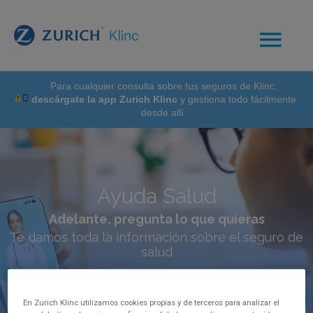
Para cualquier consulta sobre tus seguros de Klinc,
descárgate la app Zurich Klinc
y gestiona todo fácilmente
desde allí.
Ayuda Salud
Adelante, pregunta lo que quieras
Te damos toda la información sobre el seguro de
salud
En Zurich Klinc utilizamos cookies propias y de terceros para analizar el