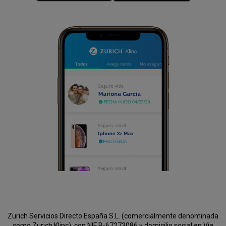
Zurich Servicios Directo España S.L. (comercialmente denominada
como Zurich Klinc), con NIF B-67273086 y domicilio social en Vía