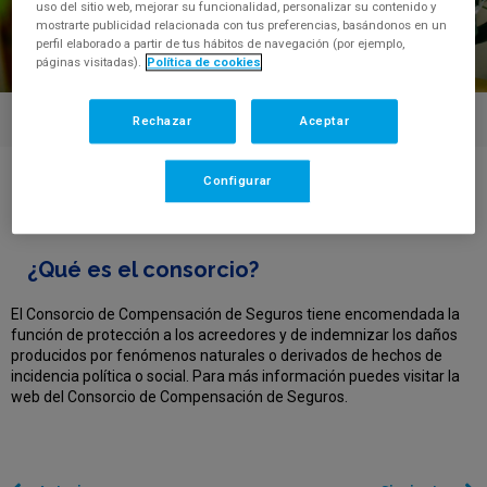
uso del sitio web, mejorar su funcionalidad, personalizar su contenido y
mostrarte publicidad relacionada con tus preferencias, basándonos en un
perfil elaborado a partir de tus hábitos de navegación (por ejemplo,
páginas visitadas).
Política de cookies
Rechazar
Aceptar
Centro de Ayuda
Configurar
>
¿Qué es el consorcio?
FAQ'S
¿Qué es el consorcio?
El Consorcio de Compensación de Seguros tiene encomendada la
función de protección a los acreedores y de indemnizar los daños
producidos por fenómenos naturales o derivados de hechos de
incidencia política o social. Para más información puedes visitar la
web del Consorcio de Compensación de Seguros.