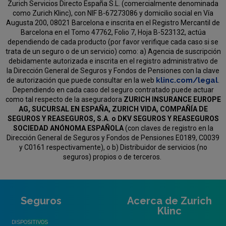
Zurich Servicios Directo España S.L. (comercialmente denominada
como Zurich Klinc), con NIF B-67273086 y domicilio social en Vía
Augusta 200, 08021 Barcelona e inscrita en el Registro Mercantil de
Barcelona en el Tomo 47762, Folio 7, Hoja B-523132, actúa
dependiendo de cada producto (por favor verifique cada caso si se
trata de un seguro o de un servicio) como:
a) Agencia de suscripción
debidamente autorizada e inscrita en el registro administrativo de
la Dirección General de Seguros y Fondos de Pensiones con la clave
klinc.com/legal
de autorización que puede consultar en la web
.
Dependiendo en cada caso del seguro contratado puede actuar
como tal respecto de la aseguradora
ZURICH INSURANCE EUROPE
AG, SUCURSAL EN ESPAÑA, ZURICH VIDA, COMPAÑÍA DE
SEGUROS Y REASEGUROS, S.A. o DKV SEGUROS Y REASEGUROS
SOCIEDAD ANÓNOMA ESPAÑOLA
(con claves de registro en la
Dirección General de Seguros y Fondos de Pensiones E0189, C0039
y C0161 respectivamente), o b) Distribuidor de servicios (no
seguros) propios o de terceros.
Seguros
Acerca de Zurich
Klinc
DISPOSITIVOS