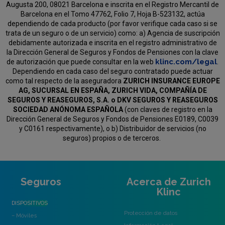
Augusta 200, 08021 Barcelona e inscrita en el Registro Mercantil de
Barcelona en el Tomo 47762, Folio 7, Hoja B-523132, actúa
dependiendo de cada producto (por favor verifique cada caso si se
trata de un seguro o de un servicio) como:
a) Agencia de suscripción
debidamente autorizada e inscrita en el registro administrativo de
la Dirección General de Seguros y Fondos de Pensiones con la clave
klinc.com/legal
de autorización que puede consultar en la web
.
Dependiendo en cada caso del seguro contratado puede actuar
como tal respecto de la aseguradora
ZURICH INSURANCE EUROPE
AG, SUCURSAL EN ESPAÑA, ZURICH VIDA, COMPAÑÍA DE
SEGUROS Y REASEGUROS, S.A. o DKV SEGUROS Y REASEGUROS
SOCIEDAD ANÓNOMA ESPAÑOLA
(con claves de registro en la
Dirección General de Seguros y Fondos de Pensiones E0189, C0039
y C0161 respectivamente), o b) Distribuidor de servicios (no
seguros) propios o de terceros.
Seguros
Acerca de Zurich
Klinc
DISPOSITIVOS
Protección de datos
– Móviles