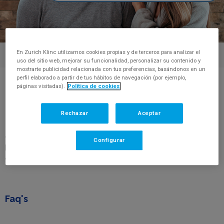
En Zurich Klinc utilizamos cookies propias y de terceros para analizar el
uso del sitio web, mejorar su funcionalidad, personalizar su contenido y
mostrarte publicidad relacionada con tus preferencias, basándonos en un
perfil elaborado a partir de tus hábitos de navegación (por ejemplo,
Centro de Ayuda
Hogar
>
>
Cancelación Hogar
páginas visitadas).
Política de cookies
Cancelación
Rechazar
Aceptar
¿Cómo puedo dar de baja mi seguro de Hogar? ¿Cuándo
Configurar
puedo cancelar el contrato? En esta sección te damos más
detalles sobre la cancelación de tu seguro de Hogar Klinc.
Faq's