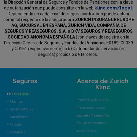
la Dirección General de Seguros y Fondos de Pensiones con la clave
klinc.com/legal
de autorización que puede consultar en la web
.
Dependiendo en cada caso del seguro contratado puede actuar
como tal respecto de la aseguradora
ZURICH INSURANCE EUROPE
AG, SUCURSAL EN ESPAÑA, ZURICH VIDA, COMPAÑÍA DE
SEGUROS Y REASEGUROS, S.A. o DKV SEGUROS Y REASEGUROS
SOCIEDAD ANÓNOMA ESPAÑOLA
(con claves de registro en la
Dirección General de Seguros y Fondos de Pensiones E0189, C0039
y C0161 respectivamente), o b) Distribuidor de servicios (no
seguros) propios o de terceros.
Seguros
Acerca de Zurich
Klinc
DISPOSITIVOS
Protección de datos
– Móviles
Información Legal
– Smartwatches
Legales Campañas
– Auriculares
Política de cookies
– Tablets
Accesibilidad
– Portátiles