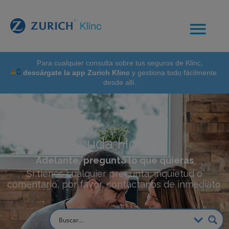
Para cualquier consulta sobre tus seguros de Klinc,
descárgate la app Zurich Klinc
y gestiona todo fácilmente
desde allí.
Ayuda Hogar
Adelante, pregunta lo que quieras
Si tienes cualquier pregunta, inquietud o
comentario, por favor, contáctanos de inmediato.