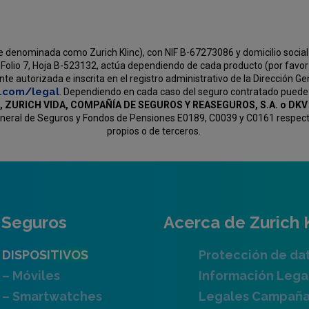
e denominada como Zurich Klinc), con NIF B-67273086 y domicilio social 
Folio 7, Hoja B-523132, actúa dependiendo de cada producto (por favor v
e autorizada e inscrita en el registro administrativo de la Dirección G
c.com/legal
. Dependiendo en cada caso del seguro contratado puede
, ZURICH VIDA, COMPAÑÍA DE SEGUROS Y REASEGUROS, S.A. o D
General de Seguros y Fondos de Pensiones E0189, C0039 y C0161 respectiv
propios o de terceros.
Seguros
Acerca de Zurich 
DISPOSITIVOS
Protección de da
– Móviles
Información Lega
– Smartwatches
Legales Campañ