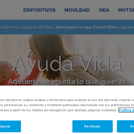
DISPOSITIVOS
MOVILIDAD
VIDA
MOTO
a sobre tus seguros de Klinc,
descárgate la app Zurich Klinc
y gestio
Ayuda Vida
Adelante, pregunta lo que quieras
regunta, inquietud o comentario, por favor, con
inc utilizamos cookies propias y de terceros para analizar el uso del sitio web, mejorar s
d, personalizar su contenido y mostrarte publicidad relacionada con tus preferencias,
aborado a partir de tus hábitos de navegación (por ejemplo, páginas visitadas).
Política 
igurar
Rechazar
A