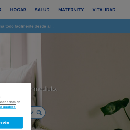
R
HOGAR
SALUD
MATERNITY
VITALIDAD
na todo fácilmente desde allí.
táctanos de inmediato.
u
 basándonos en
de cookies
ceptar