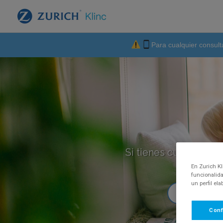
Para cualquier consult
Si tienes cualquier p
En Zurich Kl
funcionalida
un perfil el
Conf