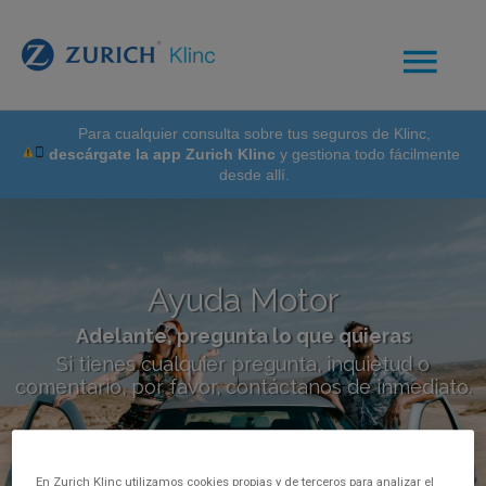
Para cualquier consulta sobre tus seguros de Klinc,
descárgate la app Zurich Klinc
y gestiona todo fácilmente
desde allí.
Ayuda Motor
Adelante, pregunta lo que quieras
Si tienes cualquier pregunta, inquietud o
comentario, por favor, contáctanos de inmediato.
En Zurich Klinc utilizamos cookies propias y de terceros para analizar el