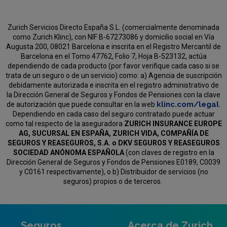
Zurich Servicios Directo España S.L. (comercialmente denominada
como Zurich Klinc), con NIF B-67273086 y domicilio social en Vía
Augusta 200, 08021 Barcelona e inscrita en el Registro Mercantil de
Barcelona en el Tomo 47762, Folio 7, Hoja B-523132, actúa
dependiendo de cada producto (por favor verifique cada caso si se
trata de un seguro o de un servicio) como:
a) Agencia de suscripción
debidamente autorizada e inscrita en el registro administrativo de
la Dirección General de Seguros y Fondos de Pensiones con la clave
klinc.com/legal
de autorización que puede consultar en la web
.
Dependiendo en cada caso del seguro contratado puede actuar
como tal respecto de la aseguradora
ZURICH INSURANCE EUROPE
AG, SUCURSAL EN ESPAÑA, ZURICH VIDA, COMPAÑÍA DE
SEGUROS Y REASEGUROS, S.A. o DKV SEGUROS Y REASEGUROS
SOCIEDAD ANÓNOMA ESPAÑOLA
(con claves de registro en la
Dirección General de Seguros y Fondos de Pensiones E0189, C0039
y C0161 respectivamente), o b) Distribuidor de servicios (no
seguros) propios o de terceros.
Seguros
Acerca de Zurich