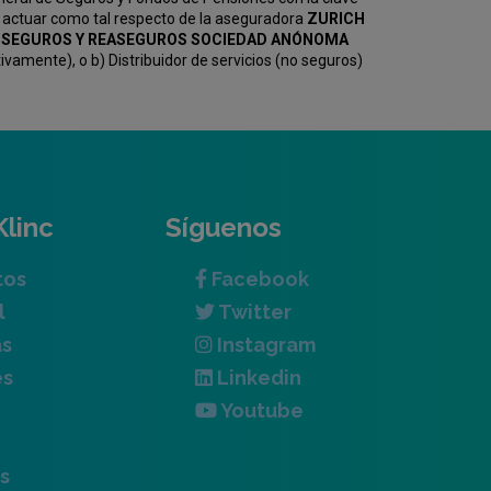
 actuar como tal respecto de la aseguradora
ZURICH
KV SEGUROS Y REASEGUROS SOCIEDAD ANÓNOMA
amente), o b) Distribuidor de servicios (no seguros)
Klinc
Síguenos
tos
Facebook
l
Twitter
as
Instagram
es
Linkedin
Youtube
s