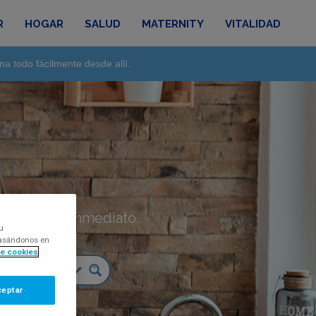
R
HOGAR
SALUD
MATERNITY
VITALIDAD
na todo fácilmente desde allí.
táctanos de inmediato.
u
 basándonos en
de cookies
ceptar