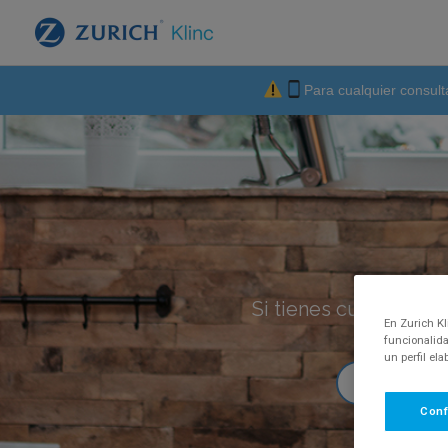
Para cualquier consult
Si tienes cualquier p
En Zurich Kl
funcionalida
un perfil el
Conf