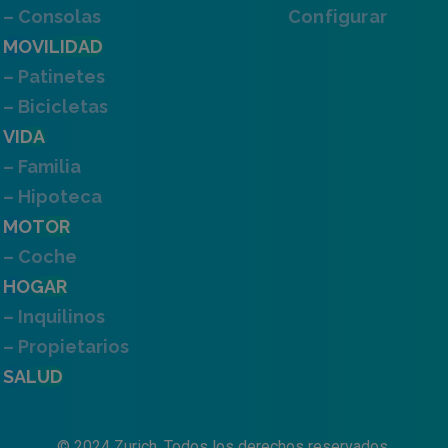
– Consolas
Configurar
MOVILIDAD
– Patinetes
– Bicicletas
VIDA
– Familia
– Hipoteca
MOTOR
– Coche
HOGAR
– Inquilinos
– Propietarios
SALUD
© 2024 Zurich. Todos los derechos reservados.