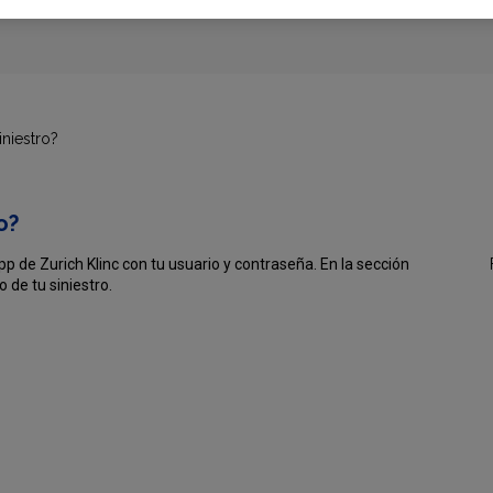
niestro?
o?
pp de Zurich Klinc con tu usuario y contraseña. En la sección
 de tu siniestro.