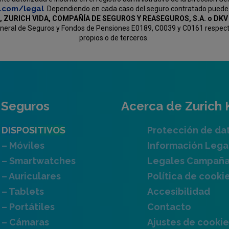
c.com/legal
. Dependiendo en cada caso del seguro contratado puede
, ZURICH VIDA, COMPAÑÍA DE SEGUROS Y REASEGUROS, S.A. o D
General de Seguros y Fondos de Pensiones E0189, C0039 y C0161 respectiv
propios o de terceros.
Seguros
Acerca de Zurich 
DISPOSITIVOS
Protección de da
– Móviles
Información Lega
– Smartwatches
Legales Campañ
– Auriculares
Política de cooki
– Tablets
Accesibilidad
– Portátiles
Contacto
– Cámaras
Ajustes de cookie