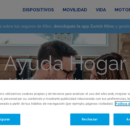
DISPOSITIVOS
MOVILIDAD
VIDA
MOTO
a sobre tus seguros de Klinc,
descárgate la app Zurich Klinc
y gestio
Ayuda Hogar
Adelante, pregunta lo que quieras
regunta, inquietud o comentario, por favor, con
inc utilizamos cookies propias y de terceros para analizar el uso del sitio web, mejorar s
d, personalizar su contenido y mostrarte publicidad relacionada con tus preferencias,
aborado a partir de tus hábitos de navegación (por ejemplo, páginas visitadas).
Política 
igurar
Rechazar
A