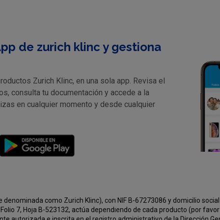
pp de zurich klinc y gestiona
oductos Zurich Klinc, en una sola app. Revisa el
os, consulta tu documentación y accede a la
lizas en cualquier momento y desde cualquier
e denominada como Zurich Klinc), con NIF B-67273086 y domicilio social 
Folio 7, Hoja B-523132, actúa dependiendo de cada producto (por favor v
e autorizada e inscrita en el registro administrativo de la Dirección G