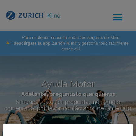
Para cualquier consulta sobre tus seguros de Klinc,
descárgate la app Zurich Klinc
y gestiona todo fácilmente
desde allí.
Ayuda Motor
Adelante, pregunta lo que quieras
Si tienes cualquier pregunta, inquietud o
comentario, por favor, contáctanos de inmediato.