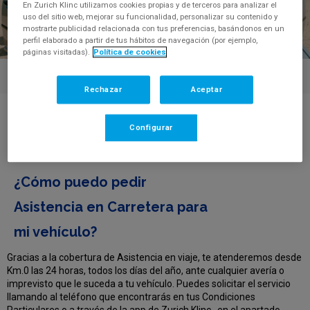
En Zurich Klinc utilizamos cookies propias y de terceros para analizar el
uso del sitio web, mejorar su funcionalidad, personalizar su contenido y
mostrarte publicidad relacionada con tus preferencias, basándonos en un
perfil elaborado a partir de tus hábitos de navegación (por ejemplo,
páginas visitadas).
Política de cookies
Rechazar
Aceptar
Centro de Ayuda
>
¿Cómo puedo pedir Asistencia en Carretera
Configurar
para mi vehículo?
FAQ'S
¿Cómo puedo pedir
Asistencia en Carretera para
mi vehículo?
Gracias a la cobertura de Asistencia en viaje, te atenderemos desde
Km.0 las 24 horas, todos los días del año, ante cualquier avería o
imprevisto que le suceda a tu vehículo. Puedes solicitar el servicio
llamando al teléfono que encontrarás en tus Condiciones