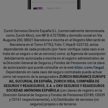
Zurich Servicios Directo España S.L. (comercialmente denominada
como Zurich Klinc), con NIF B-67273086 y domicilio social en Vía
Augusta 200, 08021 Barcelona e inscrita en el Registro Mercantil de
Barcelona en el Tomo 47762, Folio 7, Hoja B-523132, actúa
dependiendo de cada producto (por favor verifique cada caso si se
trata de un seguro o de un servicio) como:
a) Agencia de suscripción
debidamente autorizada e inscrita en el registro administrativo de
la Dirección General de Seguros y Fondos de Pensiones con la clave
klinc.com/legal
de autorización que puede consultar en la web
.
Dependiendo en cada caso del seguro contratado puede actuar
como tal respecto de la aseguradora
ZURICH INSURANCE EUROPE
AG, SUCURSAL EN ESPAÑA, ZURICH VIDA, COMPAÑÍA DE
SEGUROS Y REASEGUROS, S.A. o DKV SEGUROS Y REASEGUROS
SOCIEDAD ANÓNOMA ESPAÑOLA
(con claves de registro en la
Dirección General de Seguros y Fondos de Pensiones E0189, C0039
y C0161 respectivamente), o b) Distribuidor de servicios (no
seguros) propios o de terceros.