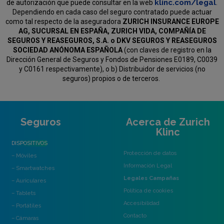
klinc.com/legal
de autorización que puede consultar en la web
.
Dependiendo en cada caso del seguro contratado puede actuar
como tal respecto de la aseguradora
ZURICH INSURANCE EUROPE
AG, SUCURSAL EN ESPAÑA, ZURICH VIDA, COMPAÑÍA DE
SEGUROS Y REASEGUROS, S.A. o DKV SEGUROS Y REASEGUROS
SOCIEDAD ANÓNOMA ESPAÑOLA
(con claves de registro en la
Dirección General de Seguros y Fondos de Pensiones E0189, C0039
y C0161 respectivamente), o b) Distribuidor de servicios (no
seguros) propios o de terceros.
Seguros
Acerca de Zurich
Klinc
DISPOSITIVOS
Protección de datos
– Móviles
Información Legal
– Smartwatches
Legales Campañas
– Auriculares
Política de cookies
– Tablets
Accesibilidad
– Portátiles
Contacto
– Cámaras