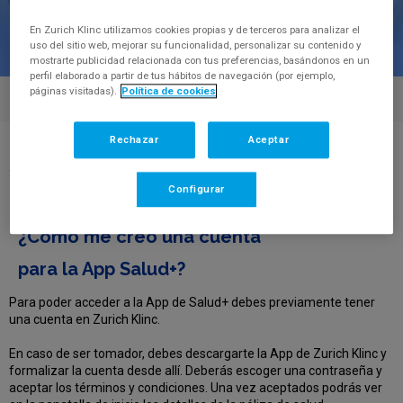
En Zurich Klinc utilizamos cookies propias y de terceros para analizar el
uso del sitio web, mejorar su funcionalidad, personalizar su contenido y
mostrarte publicidad relacionada con tus preferencias, basándonos en un
perfil elaborado a partir de tus hábitos de navegación (por ejemplo,
páginas visitadas).
Política de cookies
Rechazar
Aceptar
Centro de Ayuda
>
¿Cómo me creo una cuenta para la App
Salud+?
Configurar
FAQ'S
¿Cómo me creo una cuenta
para la App Salud+?
Para poder acceder a la App de Salud+ debes previamente tener
una cuenta en Zurich Klinc.
En caso de ser tomador, debes descargarte la App de Zurich Klinc y
formalizar la cuenta desde allí. Deberás escoger una contraseña y
aceptar los términos y condiciones. Una vez aceptados podrás ver