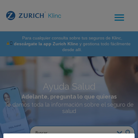
Para cualquier consulta sobre tus seguros de Klinc,
descárgate la app Zurich Klinc
y gestiona todo fácilmente
desde allí.
Ayuda Salud
Adelante, pregunta lo que quieras
Te damos toda la información sobre el seguro de
salud