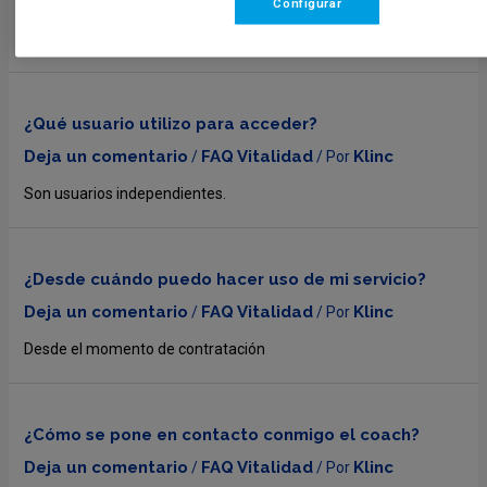
Configurar
La App de Vitalidad+ es solo para uso de bienestar. Los temas
médicos se han de tratar de manera independiente de la App.
¿Qué usuario utilizo para acceder?
Deja un comentario
FAQ Vitalidad
Klinc
/
/ Por
Son usuarios independientes.
¿Desde cuándo puedo hacer uso de mi servicio?
Deja un comentario
FAQ Vitalidad
Klinc
/
/ Por
Desde el momento de contratación
¿Cómo se pone en contacto conmigo el coach?
Deja un comentario
FAQ Vitalidad
Klinc
/
/ Por