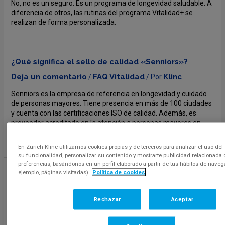
No, no es un seguro. Es un programa de longevidad saludable. A
diferencia de otros, las rutinas del programa Vitalidad+ se
realizan de forma personalizada.
¿Qué significa el sello de calidad «Senniors»?
Deja un comentario
FAQ Vitalidad
Klinc
/
/ Por
Senniors es la empresa de referencia en longevidad y cuidado
de personas mayores. Tiene presencia en más de 100 ciudades
y cuenta con las certificaciones ISO de calidad. Además, es
proveedor acreditado en la atención a personas mayores en
múltiples provincias. Su participación en el programa Seniors
asegura la calidad en materia de cuidados especializados.
En Zurich Klinc utilizamos cookies propias y de terceros para analizar el uso del 
su funcionalidad, personalizar su contenido y mostrarte publicidad relacionada 
preferencias, basándonos en un perfil elaborado a partir de tus hábitos de naveg
ejemplo, páginas visitadas).
Política de cookies
¿Puedo hacer consultas médicas en la App de
Rechazar
Aceptar
Vitalidad+?
Deja un comentario
FAQ Vitalidad
Klinc
/
/ Por