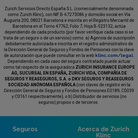
Zurich Servicios Directo España S.L. (comercialmente denominada
como Zurich Klinc), con NIF B-67273086 y domicilio social en Vía
Augusta 200, 08021 Barcelona e inscrita en el Registro Mercantil de
Barcelona en el Tomo 47762, Folio 7, Hoja B-523132, actúa
dependiendo de cada producto (por favor verifique cada caso si se
trata de un seguro o de un servicio) como:
a) Agencia de suscripción
debidamente autorizada e inscrita en el registro administrativo de
la Dirección General de Seguros y Fondos de Pensiones con la clave
klinc.com/legal
de autorización que puede consultar en la web
.
Dependiendo en cada caso del seguro contratado puede actuar
como tal respecto de la aseguradora
ZURICH INSURANCE EUROPE
AG, SUCURSAL EN ESPAÑA, ZURICH VIDA, COMPAÑÍA DE
SEGUROS Y REASEGUROS, S.A. o DKV SEGUROS Y REASEGUROS
SOCIEDAD ANÓNOMA ESPAÑOLA
(con claves de registro en la
Dirección General de Seguros y Fondos de Pensiones E0189, C0039
y C0161 respectivamente), o b) Distribuidor de servicios (no
seguros) propios o de terceros.
Seguros
Acerca de Zurich
Klinc