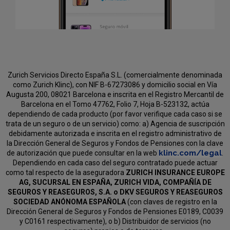
Zurich Servicios Directo España S.L. (comercialmente denominada
como Zurich Klinc), con NIF B-67273086 y domicilio social en Vía
Augusta 200, 08021 Barcelona e inscrita en el Registro Mercantil de
Barcelona en el Tomo 47762, Folio 7, Hoja B-523132, actúa
dependiendo de cada producto (por favor verifique cada caso si se
trata de un seguro o de un servicio) como:
a) Agencia de suscripción
debidamente autorizada e inscrita en el registro administrativo de
la Dirección General de Seguros y Fondos de Pensiones con la clave
klinc.com/legal
de autorización que puede consultar en la web
.
Dependiendo en cada caso del seguro contratado puede actuar
como tal respecto de la aseguradora
ZURICH INSURANCE EUROPE
AG, SUCURSAL EN ESPAÑA, ZURICH VIDA, COMPAÑÍA DE
SEGUROS Y REASEGUROS, S.A. o DKV SEGUROS Y REASEGUROS
SOCIEDAD ANÓNOMA ESPAÑOLA
(con claves de registro en la
Dirección General de Seguros y Fondos de Pensiones E0189, C0039
y C0161 respectivamente), o b) Distribuidor de servicios (no