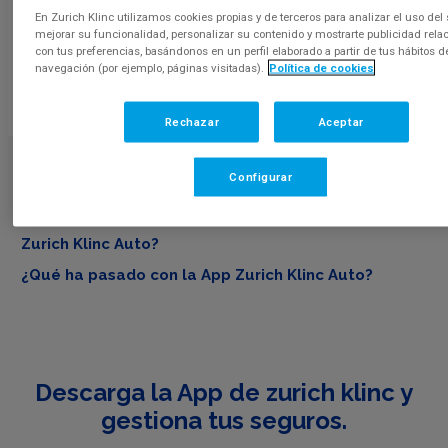
En Zurich Klinc utilizamos cookies propias y de terceros para analizar el uso del 
Puedes realizar el pago del seguro con
tarjeta de crédito o
mejorar su funcionalidad, personalizar su contenido y mostrarte publicidad rela
débito
. Aceptamos Visa o MasterCard.
con tus preferencias, basándonos en un perfil elaborado a partir de tus hábitos d
navegación (por ejemplo, páginas visitadas).
Política de cookies
Aceptamos tarjetas españolas y de la Comunidad Económica
Europa.
Rechazar
Aceptar
Entradas recientes
Configurar
¿Tienes un siniestro y no puedes acceder a la App
Zurich Klinc Auto?
¿Qué ha pasado con la App Zurich Klinc Auto?
Descarga la App de zurich klinc y
gestiona tus seguros.