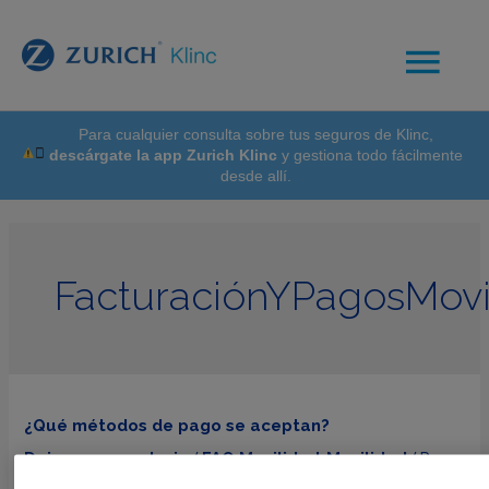
Para cualquier consulta sobre tus seguros de Klinc,
descárgate la app Zurich Klinc
y gestiona todo fácilmente
desde allí.
FacturaciónYPagosMovi
¿Qué métodos de pago se aceptan?
Deja un comentario
FAQ Movilidad
Movilidad
/
,
/ Por
Klinc