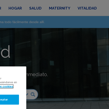
R
HOGAR
SALUD
MATERNITY
VITALIDAD
na todo fácilmente desde allí.
ad
táctanos de inmediato.
u
 basándonos en
de cookies
ceptar