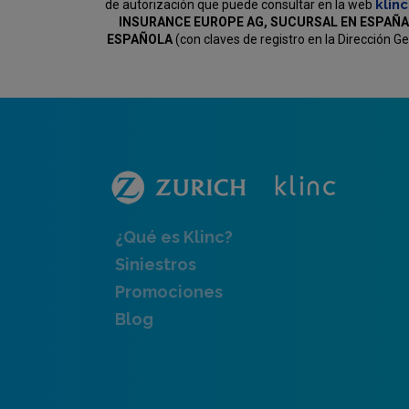
klin
de autorización que puede consultar en la web
INSURANCE EUROPE AG, SUCURSAL EN ESPAÑA
ESPAÑOLA
(con claves de registro en la Dirección 
¿Qué es Klinc?
Siniestros
Promociones
Blog