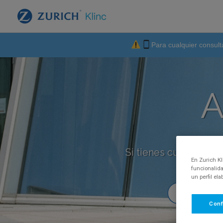
Para cualquier consult
A
Si tienes cualquier p
En Zurich Kl
funcionalida
un perfil el
Conf