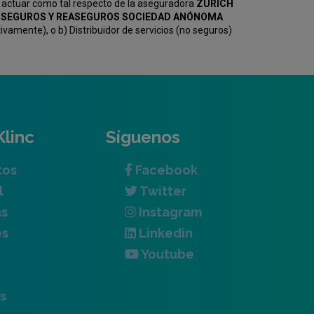
 actuar como tal respecto de la aseguradora
ZURICH
KV SEGUROS Y REASEGUROS SOCIEDAD ANÓNOMA
amente), o b) Distribuidor de servicios (no seguros)
Klinc
Síguenos
tos
Facebook
l
Twitter
as
Instagram
es
Linkedin
Youtube
s