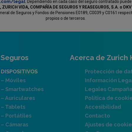
c.com/legal
. Dependiendo en cada caso del seguro contratado puede
, ZURICH VIDA, COMPAÑÍA DE SEGUROS Y REASEGUROS, S.A. o D
General de Seguros y Fondos de Pensiones E0189, C0039 y C0161 respectiv
propios o de terceros.
Seguros
Acerca de Zurich 
DISPOSITIVOS
Protección de da
– Móviles
Información Lega
– Smartwatches
Legales Campañ
– Auriculares
Política de cooki
– Tablets
Accesibilidad
– Portátiles
Contacto
– Cámaras
Ajustes de cookie