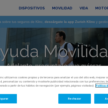
DISPOSITIVOS
MOVILIDAD
VIDA
MOTO
a sobre tus seguros de Klinc,
descárgate la app Zurich Klinc
y gestio
yuda Movilid
Adelante, pregunta lo que quieras
regunta, inquietud o comentario, por favor, con
inc utilizamos cookies propias y de terceros para analizar el uso del sitio web, mejorar s
d, personalizar su contenido y mostrarte publicidad relacionada con tus preferencias,
aborado a partir de tus hábitos de navegación (por ejemplo, páginas visitadas).
Política 
igurar
Rechazar
A